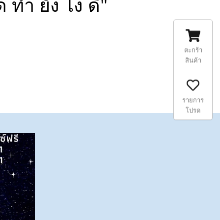
ํา ยัง ไง ดี"
ตะกร้า
สินค้า
รายการ
โปรด