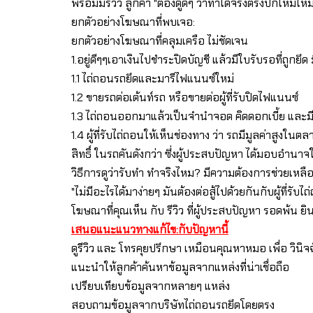
พร้อมมีรีวิว ลูกค้า "ต้องดูดีๆ ว่าทำได้จริงตรงปกไหมไห
ยกตัวอย่างโฆษณาที่พบเจอ:
ยกตัวอย่างโฆษณาที่คลุมเครือ ไม่ชัดเจน
1.อยู่ดีๆๆเอาเงินไปชำระปิดบัญชี แล้วมีใบรับรอที่ถูก
1.1 ไถ่ถอนรถยึดและมารีไฟแนนซ์ใหม่
1.2 ขายรถต่อเต้นท์รถ หรือขายต่อผู้ที่รับปิดไฟแนนซ์
1.3 ไถ่ถอนออกมาแล้วเป็นจำนำจอด คิดดอกเบี้ย และมี
1.4 ผู้ที่รับไถ่ถอนให้เห็นช่องทาง ว่า รถมีมูลค่าสูง
สิทธิ์ ในรถคันดังกว่า ซึ่งผู้ประสบปัญหา ได้มอบอำนา
วิธีการดูว่ารับทำ ทำจริงไหม? มีความต้องการช่วยเหลื
"ไม่มีอะไรได้มาง่ายๆ มันต้องต่อสู้ไปด้วยกันกับผู้ที่ร
โฆษณาที่คุณเห็น กับ รีวิว ที่ผู้ประสบปัญหา รอดพ้น ยิน
เสนอแนะแนวทางแก้ไข:กับปัญหานี้
ดูรีวิว และ โทรคุยปรึกษา เหมือนคุณหาหมอ เพื่อ วิ
แนะนำให้ลูกค้าค้นหาข้อมูลจากแหล่งที่น่าเชื่อถือ
เปรียบเทียบข้อมูลจากหลายๆ แหล่ง
สอบถามข้อมูลจากบริษัทไถ่ถอนรถยึดโดยตรง