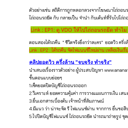
ตัวอย่างเช่น สถิติการถูกหลอกลวงจากโฆษณาไถ่ถอนร
ไถ่ถอนรถยึด กับ กลายเป็น จำนำ กับเต้นท์ที่รับไปไถ่
Link : EP1: ดู VDO ให้ไปไถ่ถอนรถยึด ทำไ
ตอนสองได้รถคืน " ชีวิตจริงยิ่งกว่าละคร" ยอดวิว ครึ
Link : EP2 : ได้รถคืน จัดไฟแนนซืใหม่ผ่าน เหลือเงินเริ่
คลิปยอดวิว ครึ่งล้าน "จบจริง ทำจริง"
นำเสนอเรื่องราวตัวอย่าง ผู้ประสบปัญหา www.anan
ขั้นตอนแบบย่อยๆ
1.เช็คยอดปิดบัญชีไถ่ถอนรถออก
2.วิเคราะห์ ยอดความคุ้มค่า การวางแแผนการเงิน เสนอ
3.ยื่นเอกสารเบื่องต้น เจ้าหน้าที่สัมภาษณ์
4.มีแนว ว่า น่าจะจัด รี ไฟแนนซ์ผ่าน จากการ ยื่นขอสินเ
5.ไปปิดบัญชีไฟแนนซ์ ไถ่ถอนรถยึด นำรถมาถ่ายรูป ขุดค