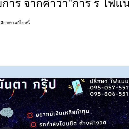
ยการ จากคำว่า"การ รี ไฟแน
เลือกการแก้ไขหนี้