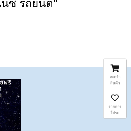
นซ์ รถยนต์"
ตะกร้า
สินค้า
รายการ
โปรด