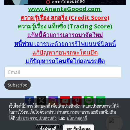
www.AnantaGoood.com
ความรู้เรื่อง สกอริ่ง (Credit Score)
ความรู้เรื่อง แท็กซิ่ง (Tracing Score)
แก้หนี้ด้วยการเอารถมาจัดใหม่
หนี้ท่วม
เอาชนะด้วยการรีไฟแนนซ์ปิดหนี้
แก้ปัญหาก่อนรถจะโดนยึด
แก้ปัญหารถโดนยึดไถ่ถอนรถยึด
Subscribe
เว็บไซต์นี้มีการใช้งานคุกกี้ เพื่อเพิ่มประสิทธิภาพและประสบการณ์ที่ดี
ในการใช้งานเว็บไซต์ของท่าน ท่านสามารถอ่านรายละเอียดเพิ่มเติม
ได้ที่
นโยบายความเป็นส่วนตัว
และ
นโยบายคุกกี้
www.anantagood.com
ตั้งค่าคุกกี้
ยอมรับทั้งหมด