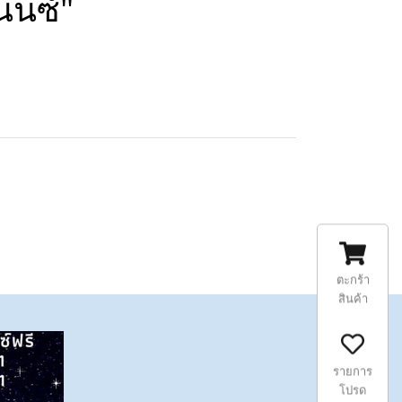
นนซ์"
ตะกร้า
สินค้า
รายการ
โปรด