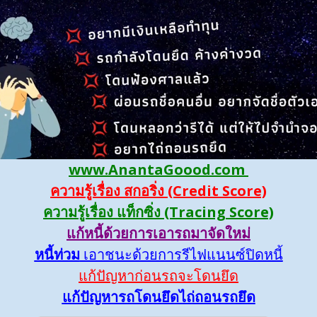
www.AnantaGoood.com
ความรู้เรื่อง สกอริ่ง (Credit Score)
ความรู้เรื่อง แท็กซิ่ง (Tracing Score)
แก้หนี้ด้วยการเอารถมาจัดใหม่
หนี้ท่วม
เอาชนะด้วยการรีไฟแนนซ์ปิดหนี้
แก้ปัญหาก่อนรถจะโดนยึด
แก้ปัญหารถโดนยึดไถ่ถอนรถยึด