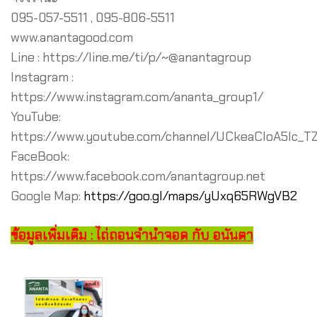
095-057-5511 , 095-806-5511
www.anantagood.com
Line : https://line.me/ti/p/~@anantagroup
Instagram :
https://www.instagram.com/ananta_group1/
YouTube:
https://www.youtube.com/channel/UCkeaCIoA5lc_T
FaceBook:
https://www.facebook.com/anantagroup.net
Google Map:
https://goo.gl/maps/yUxq65RWgVB2
ข้อมูลเพิ่มเติม : ไถ่ถอนจำนำจอด กับ อนันตา