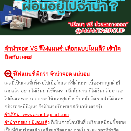
จำนำจอด VS รีไฟแนนซ์: เลือกแบบไหนดี? เข้าใจ
ผิดกันเยอะ!
รีไฟแนนซ์ ดีกว่า จำนำจอด แน่นอน
เคสนี้เป็นเคสที่เพิ่งจบไปเมื่อวันเสาร์ที่ผ่านมา เนื่องจากลูกค้ามี
เล่มแล้ว อยากได้เงินมาใช้ชั่วคราว อีกไม่นาน ก็ได้เงินกลับมา เอา
ไปคืนและเอารถออกมาใช้ และสุดท้ายก็รวบไม่ติด รวมไม่ได้ และ
กลัวรถจะมีปัญหา จึงทักมาปรึกษาเคสกับอนันตากรุ๊ป
คำเตือน : www.anantagood.com
จำนำจอดแบบมีเล่มแล้
ว
ก็เป็นการโอนสิทธิ์ เปรียบเสมือนซื้อขาย
เป็นที่เรียบร้อยแล้ว เหลือแต่ข้อตกลง ภายในระยะเวลาที่จำกัด