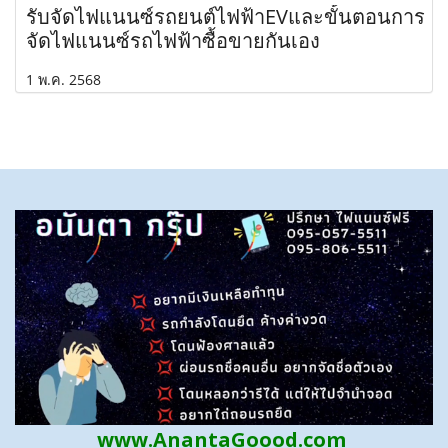
รับจัดไฟแนนซ์รถยนต์ไฟฟ้าEVและขั้นตอนการ
จัดไฟแนนซ์รถไฟฟ้าซื้อขายกันเอง
1 พ.ค. 2568
www.AnantaGoood.com