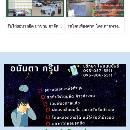
รับไถ่ถอนรถยึด มาขาย มาจัดใหม่ได้!
รถโดนฟ้องศาล โดนตามทวงหนี้ รถโดนยกเลิกสัญญา