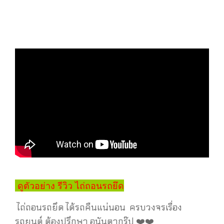
ดูตัวอย่าง รีวิว ไถ่ถอนรถยึด
ไถ่ถอนรถยึด ได้รถคืนแน่นอน ครบวงจรเรื่อง
รถยนต์ ต้องปรึกษา อนันตากรุ๊ป ❤️❤️