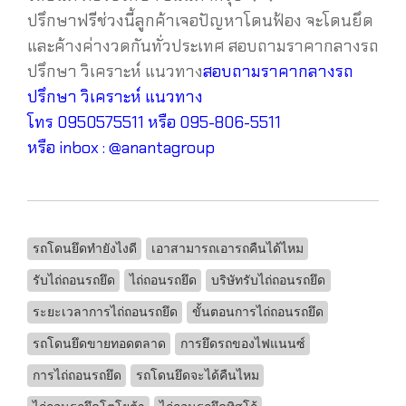
ปรึกษาฟรีช่วงนี้ลูกค้าเจอปัญหาโดนฟ้อง จะโดนยึด
และค้างค่างวดกันทั่วประเทศ สอบถามราคากลางรถ
ปรึกษา วิเคราะห์ แนวทาง
สอบถามราคากลางรถ
ปรึกษา วิเคราะห์ แนวทาง
โทร 0950575511 หรือ 095-806-5511
หรือ inbox : @anantagroup
รถโดนยึดทำยังไงดี
เอาสามารถเอารถคืนได้ไหม
รับไถ่ถอนรถยึด
ไถ่ถอนรถยึด
บริษัทรับไถ่ถอนรถยึด
ระยะเวลาการไถ่ถอนรถยึด
ขั้นตอนการไถ่ถอนรถยึด
รถโดนยึดขายทอดตลาด
การยึดรถของไฟแนนซ์
การไถ่ถอนรถยึด
รถโดนยึดจะได้คืนไหม