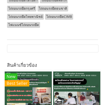
ไถ่ถอนรถยึดโตโยต้า
ไถ่ถอนรถยึดทิสโก้
ไถ่ถอนรถยึดกรุงศรี
ไถ่ถอนรถยึดธนชาติ
ไถ่ถอนรถยึดไทยพาณิชย์
ไถ่ถอนรถยึดCIMB
ไฟแนนซ์ไถ่ถอนรถยึด
สินค้าเกี่ยวข้อง
New
Best Seller