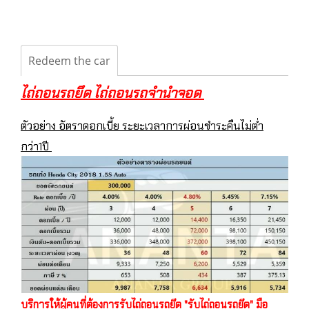
Redeem the car
ไถ่ถอนรถยึด ไถ่ถอนรถจำนำจอด
ตัวอย่าง อัตราดอกเบี้ย ระยะเวลาการผ่อนชำระคืนไม่ต่ำ
กว่า1ปี
บริการให้ผู้คนที่ต้องการรับไถ่ถอนรถยึด "รับไถ่ถอนรถยึด" มือ