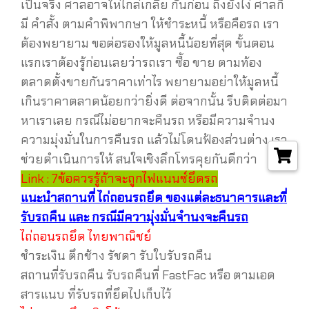
เป็นจริง ศาลอาจให่ไกล่เกลี่ย กันก่อน ถึงยังไง่ ศาลก็
มี คำสั้ง ตามคำพิพากษา ให้ชำระหนี้ หรือคือรถ เรา
ต้องพยายาม ขอต่อรองให้มูลหนี้น้อยที่สุด ขั้นตอน
แรกเราต้องรู้ก่อนเลยว่ารถเรา ซื้อ ขาย ตามท้อง
ตลาดตั้งขายกันราคาเท่าไร พยายามอย่าให้มูลหนี้
เกินราคาตลาดน้อยกว่ายิ่งดี ต่อจากนั้น รีบติดต่อมา
หาเราเลย กรณีไม่อยากจะคืนรถ หรือมีความจำนง
ความมุ่งมั่นในการคืนรถ แล้วไม่โดนฟ้องส่วนต่าง เรา
ช่วยดำเนินการให้ สนใจเชิงลึกโทรคุยกันดีกว่า
Link : 7ข้อควรรู้ถ้าจะถูกไฟแนนซ์ยึดรถ
แนะนำสถานที่ ไถ่ถอนรถยึด ของแต่ละธนาคารและที่
รับรถคืน และ กรณีมีความุ่งมั่นจำนงจะคืนร
ถ
ไถ่ถอนรถยึด ไทยพาณิชย์
ชำระเงิน ตึกช้าง รัชดา รับใบรับรถคืน
สถานที่รับรถคืน รับรถคืนที่ FastFac หรือ ตามเอด
สารแนบ ที่รับรถที่ยึดไปเก็บไว้