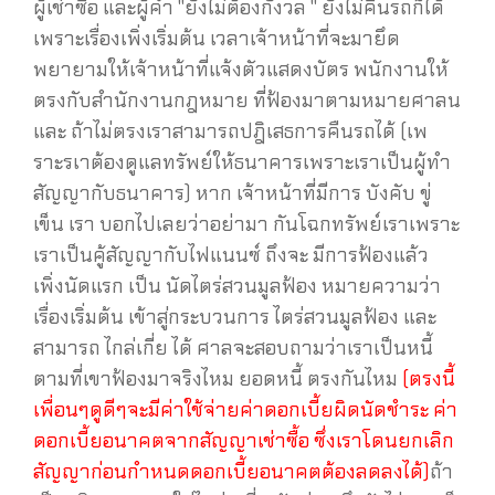
ผู้เช่าซื้อ และผู้ค้ำ "ยังไม่ต้องกังวล " ยังไม่คืนรถก็ได้
เพราะเรื่องเพิ่งเริ่มต้น เวลาเจ้าหน้าที่จะมายึด
พยายามให้เจ้าหน้าที่แจ้งตัวแสดงบัตร พนักงานให้
ตรงกับสำนักงานกฎหมาย ที่ฟ้องมาตามหมายศาลน
และ ถ้าไม่ตรงเราสามารถปฎิเสธการคืนรถได้ (เพ
ราะรเาต้องดูแลทรัพย์ให้ธนาคารเพราะเราเป็นผู้ทำ
สัญญากับธนาคาร) หาก เจ้าหน้าที่มีการ บังคับ ขู่
เข็น เรา บอกไปเลยว่าอย่ามา กันโฉกทรัพย์เราเพราะ
เราเป็นคู้สัญญากับไฟแนนซ์ ถึงจะ มีการฟ้องแล้ว
เพิ่งนัดแรก เป็น นัดไตร่สวนมูลฟ้อง หมายความว่า
เรื่องเริ่มต้น เข้าสู่กระบวนการ ไตร่สวนมูลฟ้อง และ
สามารถ ไกล่เกี่ย ได้ ศาลจะสอบถามว่าเราเป็นหนี้
ตามที่เขาฟ้องมาจริงไหม ยอดหนี้ ตรงกันไหม
(ตรงนี้
เพื่อนๆดูดีๆจะมีค่าใช้จ่ายค่าดอกเบี้ยผิดนัดชำระ ค่า
ดอกเบี้ยอนาคตจากสัญญาเช่าซื้อ ซึ่งเราโดนยกเลิก
สัญญาก่อนกำหนดดอกเบี้ยอนาคตต้องลดลงได้)
ถ้า