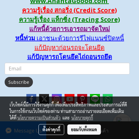
www.AnantaGoood.com
ความรู้เรื่อง สกอริ่ง (Credit Score)
ความรู้เรื่อง แท็กซิ่ง (Tracing Score)
แก้หนี้ด้วยการเอารถมาจัดใหม่
หนี้ท่วม
เอาชนะด้วยการรีไฟแนนซ์ปิดหนี้
แก้ปัญหาก่อนรถจะโดนยึด
แก้ปัญหารถโดนยึดไถ่ถอนรถยึด
Subscribe
เว็บไซต์นี้มีการใช้งานคุกกี้ เพื่อเพิ่มประสิทธิภาพและประสบการณ์ที่ดี
ในการใช้งานเว็บไซต์ของท่าน ท่านสามารถอ่านรายละเอียดเพิ่มเติม
ได้ที่
นโยบายความเป็นส่วนตัว
และ
นโยบายคุกกี้
www.anantagood.com
ตั้งค่าคุกกี้
ยอมรับทั้งหมด
Message Us
สั่งซื้อสินค้า
Powered by
MakeWebEasy.com