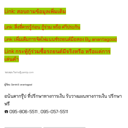
Link: สอบถามข้อมูลเพิ่มเติม
Link: สิ่งที่ควรรู้ก่อน กู้ร่วม หรือ คำ้ประกัน
Link: เพิ่มเติมการจัดไฟแนนซ์รถยนต์มือสอง By anantagood
Link กระทู้กู้ร่วมซื้อรถยนต์มีจริงหรือ หรือแค่การ
เล่นคำ
ขอบคุณ ในกระทู้ pantip.com
ผู้เขียน: Gemini & anantagood
อนันตากรุ๊ป ที่ปรึกษาทางการเงิน รับวางแผนทางการเงิน ปรึกษา
ฟรี
☎️ 095-806-5511 , 095-057-5511