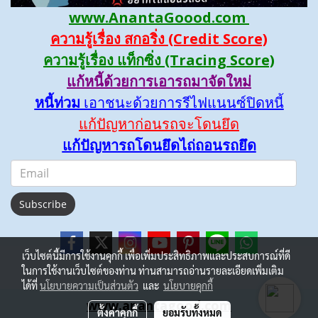
www.AnantaGoood.com
ความรู้เรื่อง สกอริ่ง (Credit Score)
ความรู้เรื่อง แท็กซิ่ง (Tracing Score)
แก้หนี้ด้วยการเอารถมาจัดใหม่
หนี้ท่วม
เอาชนะด้วยการรีไฟแนนซ์ปิดหนี้
แก้ปัญหาก่อนรถจะโดนยึด
แก้ปัญหารถโดนยึดไถ่ถอนรถยึด
Subscribe
เว็บไซต์นี้มีการใช้งานคุกกี้ เพื่อเพิ่มประสิทธิภาพและประสบการณ์ที่ดี
ในการใช้งานเว็บไซต์ของท่าน ท่านสามารถอ่านรายละเอียดเพิ่มเติม
ได้ที่
นโยบายความเป็นส่วนตัว
และ
นโยบายคุกกี้
www.anantagood.com
ตั้งค่าคุกกี้
ยอมรับทั้งหมด